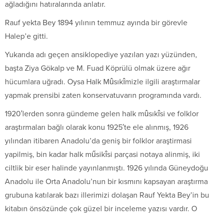
ağladığını hatıralarında anlatır.
Rauf yekta Bey 1894 yılının temmuz ayında bir görevle
Halep’e gitti.
Yukarıda adı geçen ansiklopediye yazılan yazı yüzünden,
başta Ziya Gökalp ve M. Fuad Köprülü olmak üzere ağır
hücumlara uğradı. Oysa Halk Mûsıkîmizle ilgili araştırmalar
yapmak prensibi zaten konservatuvarın programında vardı.
1920′lerden sonra gündeme gelen halk mûsıkîsi ve folklor
araştırmaları bağlı olarak konu 1925′te ele alınmış, 1926
yılından itibaren Anadolu’da geniş bir folklor araştirmasi
yapilmiş, bin kadar halk műsikîsi parçasi notaya alinmiş, iki
ciltlik bir eser halinde yayınlanmıştı. 1926 yılında Güneydoğu
Anadolu ile Orta Anadolu’nun bir kısmını kapsayan araştırma
grubuna katılarak bazı illerimizi dolaşan Rauf Yekta Bey’in bu
kitabın önsözünde çok güzel bir inceleme yazısı vardır. O