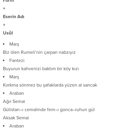
Form
+
Eserin Adı
+
Usûl
Marş
Biz ölen Rumeli’nin çarpan nabzıyız
Fantezi
Buyurun kahvenizi baktım bir köy kızı
Marş
Korkma sönmez bu şafaklarda yüzen al sancak
Araban
Ağır Semai
Gülistan–ı cemalinde fem–ı gonca–ruhun gül
Aksak Semai
Araban