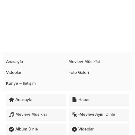
Anasayfa
Mevlevî Mûsikîsi
Videolar
Foto Galeri
Künye – İletişim
Anasayfa
Haber
Mevlevî Mûsikîsi
-Mevlevi Ayini Dinle
Albüm Dinle
Videolar