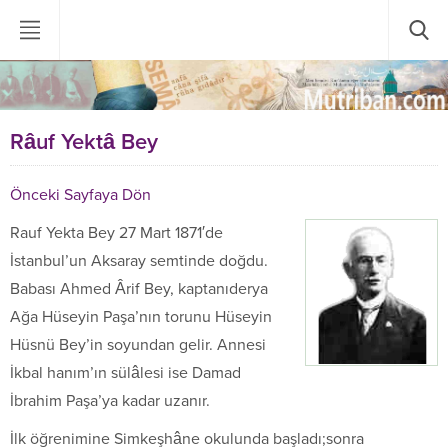
Râuf Yektâ Bey
Önceki Sayfaya Dön
Rauf Yekta Bey 27 Mart 1871′de
İstanbul’un Aksaray semtinde doğdu.
Babası Ahmed Ârif Bey, kaptanıderya
Ağa Hüseyin Paşa’nın torunu Hüseyin
Hüsnü Bey’in soyundan gelir. Annesi
İkbal hanım’ın sülâlesi ise Damad
İbrahim Paşa’ya kadar uzanır.
İlk öğrenimine Simkeşhâne okulunda başladı;sonra