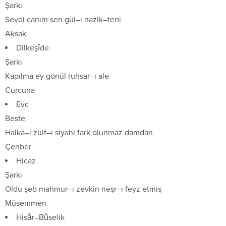
Şarkı
Sevdi canım sen gül–ı nazik–teni
Aksak
Dilkeşîde
Şarkı
Kapılma ey gönül ruhsar–ı ale
Curcuna
Evc
Beste
Halka–ı zülf–ı siyahi fark olunmaz damdan
Çenber
Hicaz
Şarkı
Oldu şeb mahmur–ı zevkin neşr–ı feyz etmiş
Müsemmen
Hisâr–Bûselik