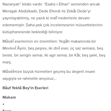
Nazariyatı” kitabı vardır. “Esatiz-i Elhan” serisinden ancak
Meragalı Abdülkadir, Dede Efendi ile Zekâi Dede’yi
yayınlayabilmiş, ne yazık ki malî nedenlerle devam
edememiştir. Daha pek çok incelemesinin müsvettelerinin
kütüphanesinde beklediği biliniyor.
Mûsıkî eserlerinin en önemlileri: Yegâh makamında bir
Mevlevî Âyini, beş peşrev, iki dinî eser, üç saz semaisi, beş
beste, bir sengin semai, iki agir semai, bir Kâr, beş şarki, beş
marş.
Műsıkîmize büyük hizmetleri geçmiş bu degerli insani
saygiyla ve rahmetle anıyoruz…
Râuf Yektâ Bey’in Eserleri
Makam
+