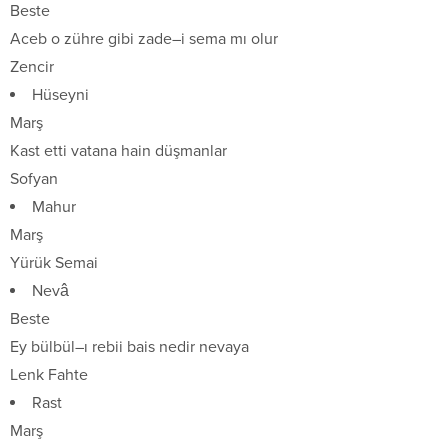
Beste
Aceb o zühre gibi zade–i sema mı olur
Zencir
Hüseyni
Marş
Kast etti vatana hain düşmanlar
Sofyan
Mahur
Marş
Yürük Semai
Nevâ
Beste
Ey bülbül–ı rebii bais nedir nevaya
Lenk Fahte
Rast
Marş