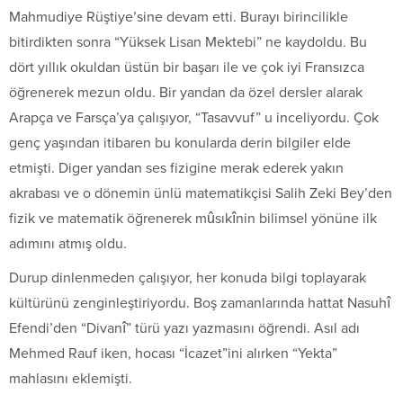
Mahmudiye Rüştiye’sine devam etti. Burayı birincilikle
bitirdikten sonra “Yüksek Lisan Mektebi” ne kaydoldu. Bu
dört yıllık okuldan üstün bir başarı ile ve çok iyi Fransızca
öğrenerek mezun oldu. Bir yandan da özel dersler alarak
Arapça ve Farsça’ya çalışıyor, “Tasavvuf” u inceliyordu. Çok
genç yaşından itibaren bu konularda derin bilgiler elde
etmişti. Diger yandan ses fizigine merak ederek yakın
akrabası ve o dönemin ünlü matematikçisi Salih Zeki Bey’den
fizik ve matematik öğrenerek mûsıkînin bilimsel yönüne ilk
adımını atmış oldu.
Durup dinlenmeden çalışıyor, her konuda bilgi toplayarak
kültürünü zenginleştiriyordu. Boş zamanlarında hattat Nasuhî
Efendi’den “Divanî” türü yazı yazmasını öğrendi. Asıl adı
Mehmed Rauf iken, hocası “İcazet”ini alırken “Yekta”
mahlasını eklemişti.