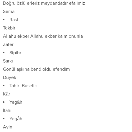
Doğru özlü erleriz meydandadır efalimiz
Semai
Rast
Tekbir
Allahu ekber Allahu ekber kaim onunla
Zafer
Sipihr
Şarkı
Gönül aşkına bend oldu efendim
Düyek
Tahir–Buselik
Kâr
Yegâh
İlahi
Yegâh
Ayin