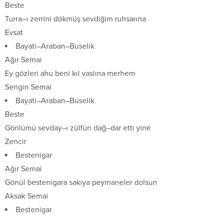
Beste
Turra–ı zerrini dökmüş sevdiğim ruhsarına
Evsat
Bayati–Araban–Buselik
Ağır Semai
Ey gözleri ahu beni kıl vaslına merhem
Sengin Semai
Bayati–Araban–Buselik
Beste
Gönlümü sevday–ı zülfün dağ–dar etti yine
Zencir
Bestenigar
Ağır Semai
Gönül bestenigara sakıya peymaneler dolsun
Aksak Semai
Bestenigar