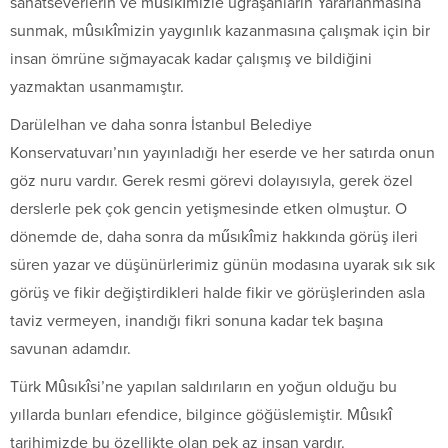
sanatseverlerin ve mûsıkîmizle uğraşanların Yararlanmasına
sunmak, mûsıkîmizin yaygınlık kazanmasına çalışmak için bir
insan ömrüne sığmayacak kadar çalışmış ve bildiğini
yazmaktan usanmamıştır.
Darülelhan ve daha sonra İstanbul Belediye
Konservatuvarı’nın yayınladığı her eserde ve her satırda onun
göz nuru vardır. Gerek resmi görevi dolayısıyla, gerek özel
derslerle pek çok gencin yetişmesinde etken olmuştur. O
dönemde de, daha sonra da műsıkîmiz hakkında görüş ileri
süren yazar ve düşünürlerimiz günün modasına uyarak sık sık
görüş ve fikir değiştirdikleri halde fikir ve görüşlerinden asla
taviz vermeyen, inandığı fikri sonuna kadar tek başına
savunan adamdır.
Türk Mûsıkîsi’ne yapılan saldırıların en yoğun olduğu bu
yıllarda bunları efendice, bilgince göğüslemiştir. Mûsıkî
tarihimizde bu özellikte olan pek az insan vardır.