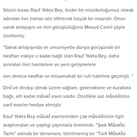
Sözün kısası Rauf Yekta Bey, önder bir müzikoloğumuz olarak
adından her zaman söz ettirecek büyük bir insandır. Onun
sanat anlayışını ve ileri görüşlülüğünü Mesud Cemil şöyle
özetlemiş:
“Sanat anlayışında ve umumiyetle dünya görüşünde bir
taraftan eskiye o kadar bağlı olan Rauf Yekta Bey, daha
sonraları ileri hamlelere ve yeni gelişmelere
son derece taraftar ve müsamahalı bir ruh haletine geçmişti. ”
Dinî ve dindışı olmak üzere sağlam, geleneklere ve kurallara
bağlı, elli kadar mûsıkî eseri vardır. Özellikle saz mûsıkîmize
zarif eserler hediye etmiştir.
Rauf Yekta Bey műsıkî eserlerinden çok mûsıkîmizle ilgili
araştirmalari ve yaptigi yayinlarla önemlidir. “Şark Műsıkîsi
Tarihi” adında bir denemesi, bitirilmemiş bir “Türk Mûsıkîsi