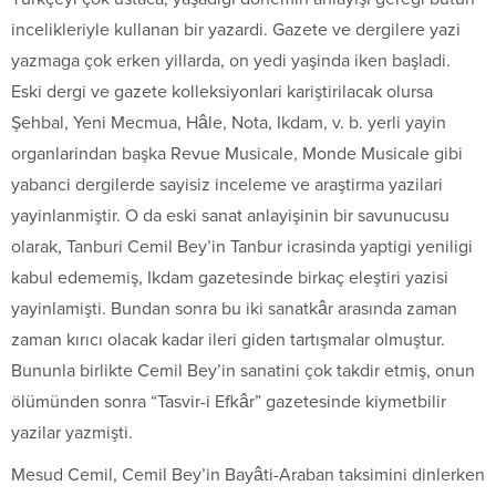
incelikleriyle kullanan bir yazardi. Gazete ve dergilere yazi
yazmaga çok erken yillarda, on yedi yaşinda iken başladi.
Eski dergi ve gazete kolleksiyonlari kariştirilacak olursa
Şehbal, Yeni Mecmua, Hâle, Nota, Ikdam, v. b. yerli yayin
organlarindan başka Revue Musicale, Monde Musicale gibi
yabanci dergilerde sayisiz inceleme ve araştirma yazilari
yayinlanmiştir. O da eski sanat anlayişinin bir savunucusu
olarak, Tanburi Cemil Bey’in Tanbur icrasinda yaptigi yeniligi
kabul edememiş, Ikdam gazetesinde birkaç eleştiri yazisi
yayinlamişti. Bundan sonra bu iki sanatkâr arasında zaman
zaman kırıcı olacak kadar ileri giden tartışmalar olmuştur.
Bununla birlikte Cemil Bey’in sanatini çok takdir etmiş, onun
ölümünden sonra “Tasvir-i Efkâr” gazetesinde kiymetbilir
yazilar yazmişti.
Mesud Cemil, Cemil Bey’in Bayâti-Araban taksimini dinlerken