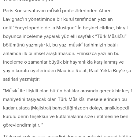
Paris Konservatuvarı mûsıkî profesörlerinden Albert
Lavignac’ın yönetiminde bir kurul tarafından yazılan
ünlü”Encyclopedie de la Musique” İn beşinci cildine, bir yıl
boyunca inceleme yaparak yüz elli sayfalık “Türk Mûsıkîsi”
bölümünü yazmıştır ki, bu yazı mûsıkî tarihimizin batılı
anlamda ilk bilimsel araştırmasıdır. Fransızca yazılan bu
inceleme o zamanlar büyük bir hayranlıkla karşılanmış ve
yayın kurulu üyelerinden Maurice Rolat, Rauf Yekta Bey’e şu
satirlari yazmiştir:
“Műsıkî ile ilişkili olan bütün batılılar arasında gerçek bir keşif
mahiyetini taşıyacak olan Türk Mûsıkîsi meselelerinden bu
kadar ustaca (Majistral) bahsettiğinizden dolayı, ansiklopedi
kurulu derin teşekkür ve kutlamalarını size iletilmesine beni
görevlendirmiştir. ”
Türkçeyi çok ustaca, yaşadigi dönemin anlayişi geregi bütün