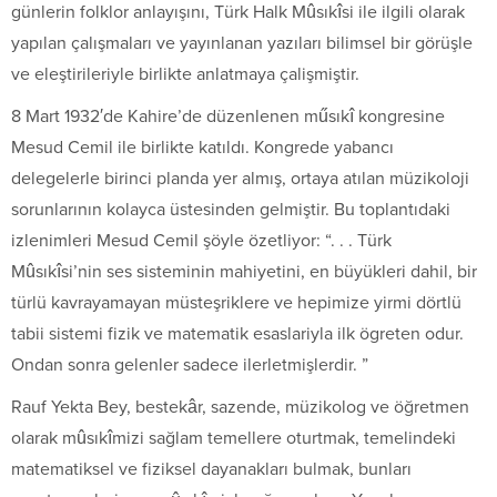
günlerin folklor anlayışını, Türk Halk Mûsıkîsi ile ilgili olarak
yapılan çalışmaları ve yayınlanan yazıları bilimsel bir görüşle
ve eleştirileriyle birlikte anlatmaya çalişmiştir.
8 Mart 1932′de Kahire’de düzenlenen műsıkî kongresine
Mesud Cemil ile birlikte katıldı. Kongrede yabancı
delegelerle birinci planda yer almış, ortaya atılan müzikoloji
sorunlarının kolayca üstesinden gelmiştir. Bu toplantıdaki
izlenimleri Mesud Cemil şöyle özetliyor: “. . . Türk
Mûsıkîsi’nin ses sisteminin mahiyetini, en büyükleri dahil, bir
türlü kavrayamayan müsteşriklere ve hepimize yirmi dörtlü
tabii sistemi fizik ve matematik esaslariyla ilk ögreten odur.
Ondan sonra gelenler sadece ilerletmişlerdir. ”
Rauf Yekta Bey, bestekâr, sazende, müzikolog ve öğretmen
olarak mûsıkîmizi sağlam temellere oturtmak, temelindeki
matematiksel ve fiziksel dayanakları bulmak, bunları