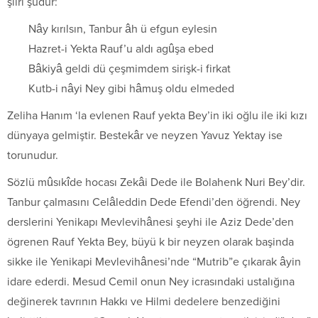
şiiri şudur:
Nây kırılsın, Tanbur âh ü efgun eylesin
Hazret-i Yekta Rauf’u aldı agûşa ebed
Bâkiyâ geldi dü çeşmimdem sirişk-i firkat
Kutb-i nâyi Ney gibi hâmuş oldu elmeded
Zeliha Hanım ‘la evlenen Rauf yekta Bey’in iki oğlu ile iki kızı
dünyaya gelmiştir. Bestekâr ve neyzen Yavuz Yektay ise
torunudur.
Sözlü mûsıkîde hocası Zekâi Dede ile Bolahenk Nuri Bey’dir.
Tanbur çalmasını Celâleddin Dede Efendi’den öğrendi. Ney
derslerini Yenikapı Mevlevihânesi şeyhi ile Aziz Dede’den
ögrenen Rauf Yekta Bey, büyü k bir neyzen olarak başinda
sikke ile Yenikapi Mevlevihânesi’nde “Mutrib”e çıkarak âyin
idare ederdi. Mesud Cemil onun Ney icrasındaki ustalığına
değinerek tavrının Hakkı ve Hilmi dedelere benzediğini