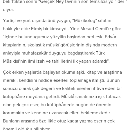
belirttikten sonra “Gerçek Ney tavrının son temsilcisiydi” der ”
diyor.
Yurtiçi ve yurt dışında ünü yaygın, “Müzikolog” sıfatını
hakkiyle elde Etmiş bir kimseydi. Yine Mesud Cemil’e göre
“içinde bulundugumuz yüzyilin başindan beri eski Edvâr
kitaplarinin, skolastik műsikî görüşlerinin dişinda modern
anlayişla muhafazakâr duyguyu bagdaştirarak Türk
Mûsıkîsi’nin ilmi izah ve tahlillerini ilk yapan adamdı”.
Çok erken yaşlarda başlayan okuma aşki, kitap ve araştirma
meraki, kendisini nadide eserleri toplamağa itmişti. Bunun
sonucu olarak çok değerli ve kaliteli eserleri ihtiva eden bir
kütüphâne meydana getirdi. Mûsıkî sanatımıza ışık tutacak
olan pek çok eser, bu kütüphânede bugün de önemini
korumakta ve kendine uzanacak elleri beklemektedir.
Bunların arasında özellikle otuz kadar yazma eserin çok
önemli olduğu biliniyor.