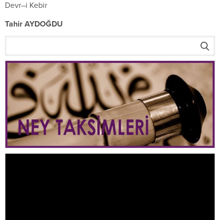
Devr–i Kebir
Tahir AYDOĞDU
Video
oynatıcı