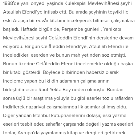
1888′de yani onyedi yaşinda Kulekapisi Mevlevihânesi şeyhi
Ataullah Efendi’ye intisab etti. Bu arada şeyhinin teşviki ile
eski Arapça bir edvâr kitabını inceleyerek bilimsel çalışmalara
başladı. Haftada birgün de, Perşembe günleri , Yenikapı
Mevlevihânesi şeyhi Celâleddin Efendi’nin derslerine devam
ediyordu. Bir gün Celâleddin Efendi’ye, Ataullah Efendi ile
inceledikleri eserden ve bunun mahiyetinden söz etmişti.
Bunun üzerine Celâleddin Efendi incelemekte olduğu başka
bir kitabı gösterdi. Böylece birbirinden habersiz olarak
inceleme yapan bu iki din adamının çalışmalarının
birleştirilmesine Rauf Yekta Bey neden olmuştu. Bundan
sonra üçlü bir araştırma yoluyla bu gibi eserler tozlu raflardan
indirilerek nazariyat çalışmalarında ilk adımlar atılmış oldu.
Diğer yandan İstanbul kütüphanelerini dolaşır, eski yazma
eserleri tesbit eder, sahaflar çarşısında değerli yazma eserleri
toplar, Avrupa’da yayınlanmış kitap ve dergileri getirterek