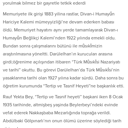
yorulmak bilmez bir gayretle tetkik ederdi
Memuriyete ilk girişi 1883 yilina rastlar, Divan-i Humayűn
Hariciye Kalemi mümeyyizliği’ne devam ederken babası
öldü. Memuriyet hayatını aynı yerde tamamlayarak Divan-ı
Humayûn Beğlikçi Kalemi’nden 1922 yılında emekli oldu.
Bundan sonra çalışmalarını bütünü ile mûsıkîmizin
araştırılmasına yöneltti. Darülelhan’ın kurucuları arasına
girdi;öğrenime açılışından itibaren “Türk Mûsıkîsi Nazariyatı
ve tarihi” okuttu. Bu görevi Darülelhan’da Türk Mûsıkîsi’nin
yasaklanma tarihi olan 1927 yılına kadar sürdü. Daha sonra bu
öğretim kurumunda “Tertip ve Tasnif Heyeti”ne başkanlık etti.
Rauf Yekta Bey, “Tertip ve Tasnif heyeti” başkani iken 8 Ocak
1935 tarihinde, altmişbeş yaşinda Beylerbeyi’ndeki evinde
vefat ederek Nakkaşbaba Mezarlığında toprağa verildi.
Abdülbaki Gölpınarlı’nın onun ölümü üzerine söylediği tarih