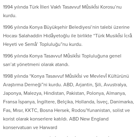
1994 yılında Türk İlleri Vakfı Tasavvuf Mûsikîsi Korosu’nu
kurdu.
1996 yılında Konya Büyükşehir Belediyesi’nin talebi üzerine
Hocası Salahaddin Hidâyetoğlu ile birlikte “Türk Musikîsi İcrâ
Heyeti ve Semâ’ Topluluğu”nu kurdu.
1996 yılında Konya Tasavvuf Mûsikîsi Topluluğuna genel
san’at yönetmeni olarak atandı.
1998 yılında “Konya Tasavvuf Mûsikîsi ve Mevlevî Kültürünü
Araştırma Derneği”ni kurdu. ABD, Arjantin, Şili, Avustralya,
Japonya, Malezya, Hindistan, Pakistan, Polonya, Almanya,
Fransa İspanya, İngiltere, Belçika, Hollanda, İsveç, Danimarka,
Fas, Mısır, KKTC, Bosna Hersek, Rodos/Yunanistan, solist ve
korist olarak konserlere katıldı. ABD New England
konservatuarı ve Harward