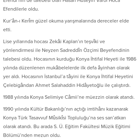
Efendi’nin de talebesi olan Hasan Hüseyin Varol Hoca
Efendilerle oldu.
Kur’ân-ı Kerîm güzel okuma yarışmalarında dereceler elde
etti.
Lise yıllarında hocası Zekâi Kaplan’ın teşvîki ve
yönlendirmesi ile Neyzen Sadreddîn Özçimi Beyefendinin
talebesi oldu. Hocasının kurduğu Konya İhtifal Heyeti ile 1986
yılında düzenlenen mukâbelelerde ilk defa âyinhan olarak
yer aldı. Hocasının İstanbul’a tâyini ile Konya İhtifal Heyetini
Çelebigândan Ahmet Salahaddin Hidâyetoğlu ile çalıştırdı.
1988 yılında Konya Selimiye Câmii’ne müezzin olarak atandı.
1990 yılında Kültür Bakanlığı’nın açtığı imtihânı kazanarak
Konya Türk Tasavvuf Mûsikîsi Topluluğu’na ses san’atkarı
olarak atandı. Bu arada S. Ü. Eğitim Fakültesi Müzik Eğitimi
Bölümü’nden mezun oldu.