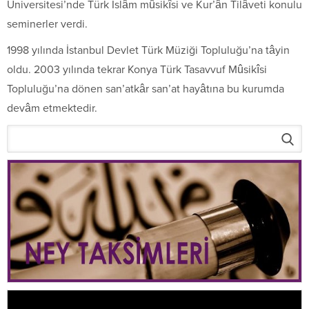
Universitesi’nde Türk İslâm mûsikîsi ve Kur’ân Tilâveti konulu
seminerler verdi.
1998 yılında İstanbul Devlet Türk Müziği Topluluğu’na tâyin
oldu. 2003 yılında tekrar Konya Türk Tasavvuf Mûsikîsi
Topluluğu’na dönen san’atkâr san’at hayâtına bu kurumda
devâm etmektedir.
Video
oynatıcı