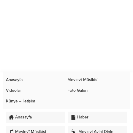
Anasayfa
Mevlevî Mûsikîsi
Videolar
Foto Galeri
Künye – İletişim
Anasayfa
Haber
Mevlevî Mûsikîsi
-Mevlevi Ayini Dinle