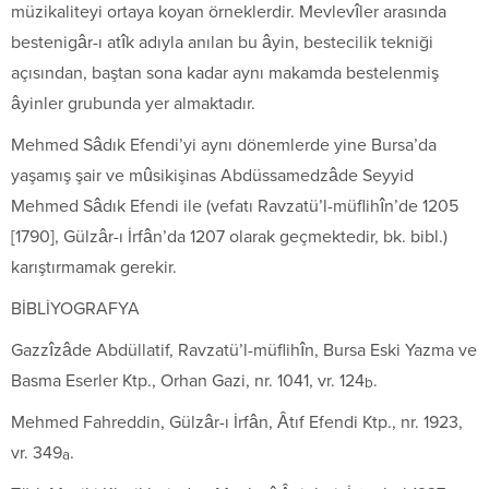
müzikaliteyi ortaya koyan örneklerdir. Mevlevîler arasında
bestenigâr-ı atîk adıyla anılan bu âyin, bestecilik tekniği
açısından, baştan sona kadar aynı makamda bestelenmiş
âyinler grubunda yer almaktadır.
Mehmed Sâdık Efendi’yi aynı dönemlerde yine Bursa’da
yaşamış şair ve mûsikişinas Abdüssamedzâde Seyyid
Mehmed Sâdık Efendi ile (vefatı
Ravzatü’l-müflihîn
’de 1205
[1790],
Gülzâr-ı İrfân
’da 1207 olarak geçmektedir, bk. bibl.)
karıştırmamak gerekir.
BİBLİYOGRAFYA
Gazzîzâde Abdüllatif,
Ravzatü’l-müflihîn
, Bursa Eski Yazma ve
Basma Eserler Ktp., Orhan Gazi, nr. 1041, vr. 124
.
b
Mehmed Fahreddin,
Gülzâr-ı İrfân
, Âtıf Efendi Ktp., nr. 1923,
vr. 349
.
a