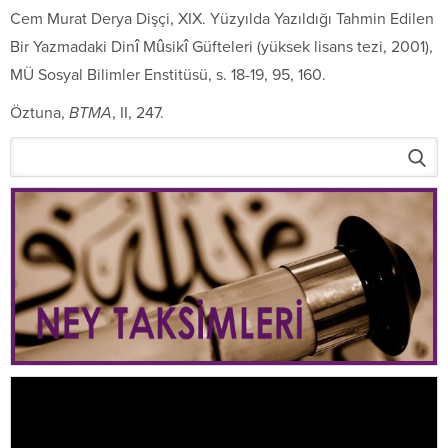
Cem Murat Derya Dişçi,
XIX. Yüzyılda Yazıldığı Tahmin Edilen
Bir Yazmadaki Dinî Mûsikî Güfteleri
(yüksek lisans tezi, 2001),
MÜ Sosyal Bilimler Enstitüsü, s. 18-19, 95, 160.
Öztuna,
BTMA
, II, 247.
Video
oynatıcı