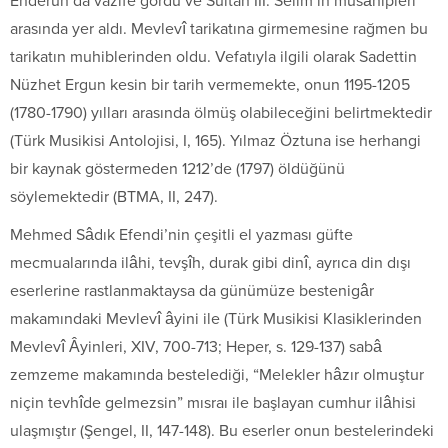
Enderun’da vazife gördü ve Sultan III. Selim’in musâhipleri
arasında yer aldı. Mevlevî tarikatına girmemesine rağmen bu
tarikatın muhiblerinden oldu. Vefatıyla ilgili olarak Sadettin
Nüzhet Ergun kesin bir tarih vermemekte, onun 1195-1205
(1780-1790) yılları arasında ölmüş olabileceğini belirtmektedir
(
Türk Musikisi Antolojisi
, I, 165). Yılmaz Öztuna ise herhangi
bir kaynak göstermeden 1212’de (1797) öldüğünü
söylemektedir (
BTMA
, II, 247).
Mehmed Sâdık Efendi’nin çeşitli el yazması güfte
mecmualarında ilâhi, tevşîh, durak gibi dinî, ayrıca din dışı
eserlerine rastlanmaktaysa da günümüze bestenigâr
makamındaki Mevlevî âyini ile (
Türk Musikisi Klasiklerinden
Mevlevî Âyinleri
, XIV, 700-713; Heper, s. 129-137) sabâ
zemzeme makamında bestelediği, “Melekler hâzır olmuştur
niçin tevhîde gelmezsin” mısraı ile başlayan cumhur ilâhisi
ulaşmıştır (Şengel, II, 147-148). Bu eserler onun bestelerindeki