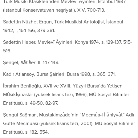
Türk Musiki Klasiklerinden Mevlevî Âyinleri
, İstanbul 1937
(İstanbul Konservatuvarı neşriyatı), XIV, 700-713.
Sadettin Nüzhet Ergun,
Türk Musikisi Antolojisi
, İstanbul
1942, I, 164-166, 379-381.
Sadettin Heper,
Mevlevî Âyinleri
, Konya 1974, s. 129-137, 515-
516.
Şengel,
İlâhîler
, II, 147-148.
Kadir Atlansoy,
Bursa Şairleri
, Bursa 1998, s. 365, 371.
İbrahim Benlioğlu,
XVII ve XVIII. Yüzyıl Bursa’da Yetişen
Mûsikîşinaslar
(yüksek lisans tezi, 1998), MÜ Sosyal Bilimler
Enstitüsü, s. 49-50, 82-97.
Şengül Sağman,
Müstakimzâde’nin “Mecmûa-i İlâhiyyât” Adlı
Güfte Mecmuası
(yüksek lisans tezi, 2001), MÜ Sosyal Bilimler
Enstitüsü, s. 182, 554.