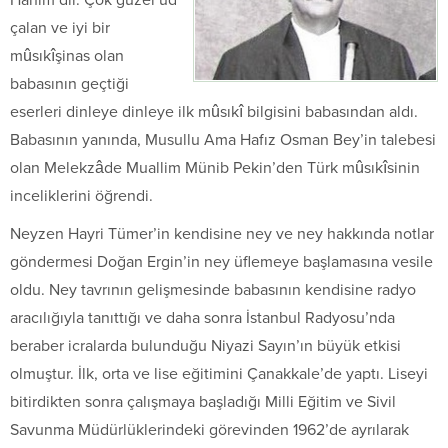
çalan ve iyi bir
mûsıkîşinas olan
babasının geçtiği
eserleri dinleye dinleye ilk mûsıkî bilgisini babasından aldı.
Babasının yanında, Musullu Ama Hafız Osman Bey’in talebesi
olan Melekzâde Muallim Münib Pekin’den Türk mûsıkîsinin
inceliklerini öğrendi.
Neyzen Hayri Tümer’in kendisine ney ve ney hakkında notlar
göndermesi Doğan Ergin’in ney üflemeye başlamasına vesile
oldu. Ney tavrının gelişmesinde babasının kendisine radyo
aracılığıyla tanıttığı ve daha sonra İstanbul Radyosu’nda
beraber icralarda bulunduğu Niyazi Sayın’ın büyük etkisi
olmuştur. İlk, orta ve lise eğitimini Çanakkale’de yaptı. Liseyi
bitirdikten sonra çalışmaya başladığı Milli Eğitim ve Sivil
Savunma Müdürlüklerindeki görevinden 1962’de ayrılarak