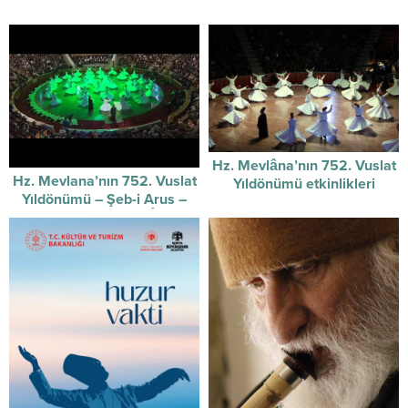
Hz. Mevlâna’nın 752. Vuslat
Hz. Mevlana’nın 752. Vuslat
Yıldönümü etkinlikleri
Yıldönümü – Şeb-i Arus –
başladı.
Sûzidilârâ Mevlevî Âyin-i
Şerif’i