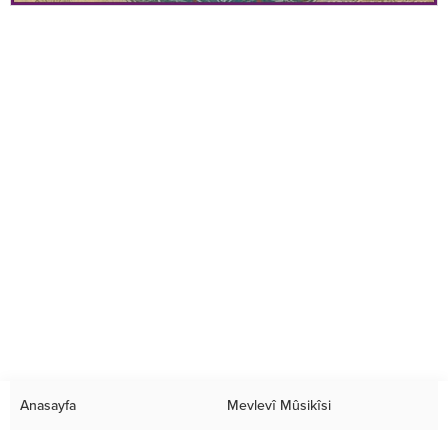
Anasayfa
Mevlevî Mûsikîsi
Videolar
Foto Galeri