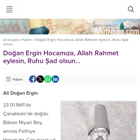
Anasayfa
»
Haber
»
Doğan Ergin Hocamıza, Allah Rahmet eylesin, Ruhu Şad
olsun…
Doğan Ergin Hocamıza, Allah Rahmet
eylesin, Ruhu Şad olsun…
Haber
Ali Doğan Ergin
23.01.1941’de
Çanakkale’de doğdu.
Babası Niyazi Bey,
annesi Fethiye
Hanım’dır. Çok güzel ud