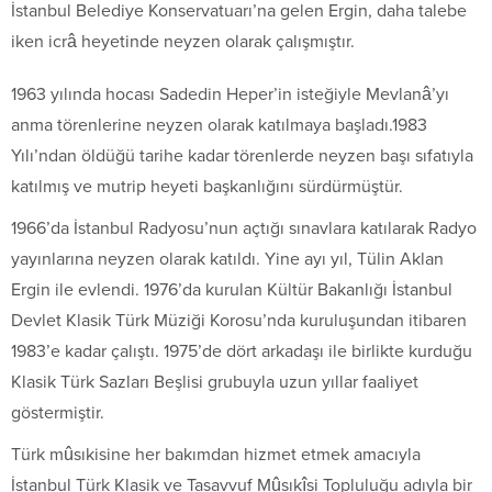
İstanbul Belediye Konservatuarı’na gelen Ergin, daha talebe
iken icrâ heyetinde neyzen olarak çalışmıştır.
1963 yılında hocası Sadedin Heper’in isteğiyle Mevlanâ’yı
anma törenlerine neyzen olarak katılmaya başladı.1983
Yılı’ndan öldüğü tarihe kadar törenlerde neyzen başı sıfatıyla
katılmış ve mutrip heyeti başkanlığını sürdürmüştür.
1966’da İstanbul Radyosu’nun açtığı sınavlara katılarak Radyo
yayınlarına neyzen olarak katıldı. Yine ayı yıl, Tülin Aklan
Ergin ile evlendi. 1976’da kurulan Kültür Bakanlığı İstanbul
Devlet Klasik Türk Müziği Korosu’nda kuruluşundan itibaren
1983’e kadar çalıştı. 1975’de dört arkadaşı ile birlikte kurduğu
Klasik Türk Sazları Beşlisi grubuyla uzun yıllar faaliyet
göstermiştir.
Türk mûsıkisine her bakımdan hizmet etmek amacıyla
İstanbul Türk Klasik ve Tasavvuf Mûsıkîsi Topluluğu adıyla bir