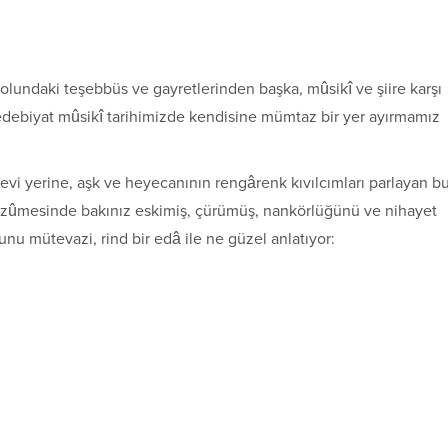
olundaki teşebbüs ve gayretlerinden başka, mûsikî ve şiire karşı
, edebiyat mûsikî tarihimizde kendisine mümtaz bir yer ayırmamız
levi yerine, aşk ve heyecanının rengârenk kıvılcımları parlayan b
 manzûmesinde bakınız eskimiş, çürümüş, nankörlüğünü ve nihayet
unu mütevazi, rind bir edâ ile ne güzel anlatıyor: