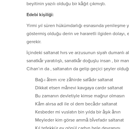
beyitinin yazılı olduğu bir kâğıt çıkmıştı.
Edebi kişiliği:
Yirmi yıl süren hükümdarlığı esnasında yenileşme y
göstermiş olduğu derin ve hararetli ilgiden dolayı
gerekir.
İçindeki saltanat hırs ve arzusunun siyah dumanlı a
sanatkâr yaratılışlı, sanatkâr doğuşlu insan , bir
Cihan’ın da , saltanatın da gelip geçici şeyler olduğ
Bağ-ı âlem ıcre zâhirde safâdır saltanat
Dikkat etsen mânevi kavgaya cardır saltanat
Bu zamanın devletiyle kimse mağrur olmasın
Kâm alırsa adl ile ol dem becâdır saltanat
Kesbeder mi vuslatın bin yılda bir âşık ânın
Meyleder kim görse ammâ bîvefadır saltanat
Kıl tefekkür ey gönül çarhın hele devranını