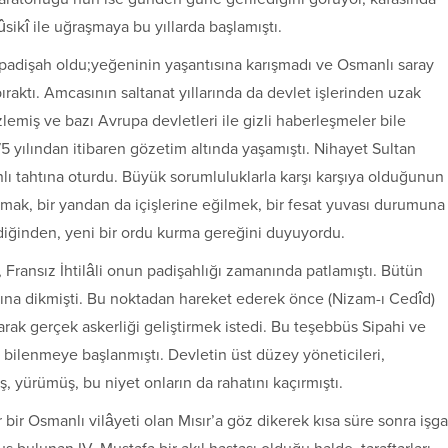
sikî ile uğraşmaya bu yıllarda başlamıştı.
adişah oldu;yeğeninin yaşantısına karışmadı ve Osmanlı saray
raktı. Amcasının saltanat yıllarında da devlet işlerinden uzak
emiş ve bazı Avrupa devletleri ile gizli haberleşmeler bile
 yılından itibaren gözetim altında yaşamıştı. Nihayet Sultan
ı tahtına oturdu. Büyük sorumluluklarla karşı karşıya olduğunun
amak, bir yandan da içişlerine eğilmek, bir fesat yuvası durumuna
diğinden, yeni bir ordu kurma gereğini duyuyordu.
 Fransız İhtilâli onun padişahlığı zamanında patlamıştı. Bütün
ına dikmişti. Bu noktadan hareket ederek önce (Nizam-ı Cedîd)
rarak gerçek askerliği geliştirmek istedi. Bu teşebbüs Sipahi ve
r bilenmeye başlanmıştı. Devletin üst düzey yöneticileri,
ş, yürümüş, bu niyet onların da rahatını kaçırmıştı.
bir Osmanlı vilâyeti olan Mısır’a göz dikerek kısa süre sonra işga