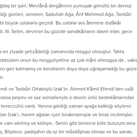
ağdaş bir şairi, Mevlânâ dergâhının yumuşak gönüllü bir dervişi
şadığı günleri, seneleri, Sadullah Ağa, Ârif Mehmed Ağa, Tanbûri
 büyük ustalarla geçirdi. Bu ustalar ses âlemine ibdâkâr
dı. III. Selim, devrinin bu güzide sanatkârlarını davet eder, gece
a en ziyade şehzâdeliği zamanında meşgul olmuştur. Tahta
 teşebbüsleri onun bu meşguliyetine az çok mâni olmuşşsa da , vaki
ten geri kalmamış ve kendisinin doya doya uğraşamadığı bu güze
r.
fendi ve Tanbûri Ortaköylü İzak’tır. Ahmed Kâmil Efendi’den usûl
ilhassa peşrev ve saz semaileriyle o devrin ünlü bestekârlarından
e teveccühü vardı. Yanına geldiği zaman ayağa kalktığı söylenir.
 İzak’ı, harem ağaları içeri bırakmamışlar ve biraz incitmişler.
e canı sıkılmış ve köleye, -Senin gibi binlerce köle bulurum;ama
. Böylece, padişahın da iyi bir mûsikîşinas olması ve bu sanatı,