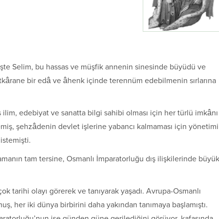
dı. İşte Selim, bu hassas ve müşfik annenin sinesinde büyüdü ve
atkârane bir edâ ve âhenk içinde terennüm edebilmenin sırlarına
lim, edebiyat ve sanatta bilgi sahibi olması için her türlü imkânı
memiş, şehzâdenin devlet işlerine yabancı kalmaması için yönetim
istemişti.
ramanın tam tersine, Osmanlı İmparatorluğu dış ilişkilerinde büyü
 çok tarihi olayı görerek ve tanıyarak yaşadı. Avrupa-Osmanlı
muş, her iki dünya birbirini daha yakından tanımaya başlamıştı.
paratorluğu’nun ise günden güne gerilediğini görüyor, kafasında