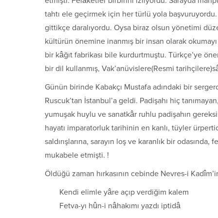
etmişti. Felâketler birbirini izliyordu. Sarayda mahp
tahtı ele geçirmek için her türlü yola başvuruyordu. 
gittikçe daralıyordu. Oysa biraz olsun yönetimi düze
kültürün önemine inanmış bir insan olarak okumayı te
bir kâğıt fabrikası bile kurdurtmuştu. Türkçe’ye öne
bir dil kullanmış, Vak’anüvislere(Resmi tarihçilere)
Günün birinde Kabakçı Mustafa adındaki bir sergerd
Ruscuk’tan İstanbul’a geldi. Padişahı hiç tanımayan
yumuşak huylu ve sanatkâr ruhlu padişahın gereksi
hayatı imparatorluk tarihinin en kanlı, tüyler ürpertic
saldırışlarına, sarayın loş ve karanlık bir odasında, 
mukabele etmişti. !
Öldüğü zaman hırkasının cebinde Nevres-i Kadîm’i
Kendi elimle yâre açıp verdiğim kalem
Fetva-yı hûn-i nâhakımı yazdı iptidâ