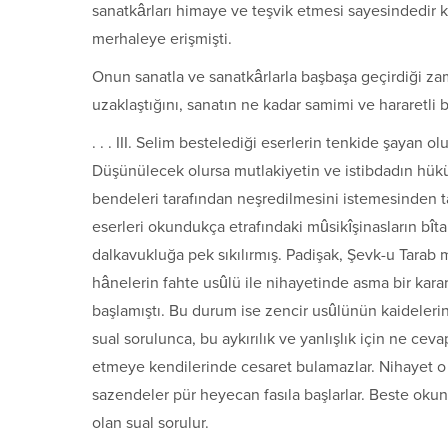
sanatkârları himaye ve teşvik etmesi sayesindedir k
merhaleye erişmişti.
Onun sanatla ve sanatkârlarla başbaşa geçirdiği z
uzaklaştığını, sanatın ne kadar samimi ve hararetli b
. . . III. Selim bestelediği eserlerin tenkide şay
Düşünülecek olursa mutlakiyetin ve istibdadın hük
bendeleri tarafından neşredilmesini istemesinden ta
eserleri okundukça etrafındaki mûsikîşinasların bîta
dalkavukluğa pek sıkılırmış. Padişak, Şevk-u Tarab
hânelerin fahte usûlü ile nihayetinde asma bir kara
başlamıştı. Bu durum ise zencir usûlünün kaidelerine
sual sorulunca, bu aykırılık ve yanlışlık için ne cev
etmeye kendilerinde cesaret bulamazlar. Nihayet o
sazendeler pür heyecan fasıla başlarlar. Beste okun
olan sual sorulur.