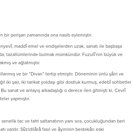
ün bir perişan zamanında ona nasib eylemiştir.
dünyevî, maddî emel ve endişelerden uzak, sanatı ile başbaşa
nda, tazallümlerinde bulmak mümkündür. Fuzulî’nin büyük ve
kmış ve ağlatmıştır.
llanmış ve bir “Divan” tertip etmiştir. Döneminin ünlü şâiri ve
 iki şair, iki tarikat yoldaşı gibi dostluk kurmuş, edebî sohbetler
 sanat ve anlayış arkadaşlığı o derece ileri gitmişti ki, Cevrî
eler yapmıştır.
i senelik tac ve taht saltanatının yanı sıra, çocukluğundan beri
atı vardır. Sûzidilârâ fasıl ve âyininin bestekârı eski