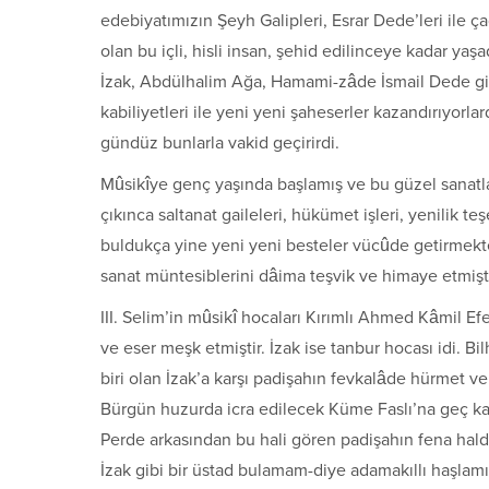
edebiyatımızın Şeyh Galipleri, Esrar Dede’leri ile ç
olan bu içli, hisli insan, şehid edilinceye kadar ya
İzak, Abdülhalim Ağa, Hamami-zâde İsmail Dede gibi
kabiliyetleri ile yeni yeni şaheserler kazandırıyorlar
gündüz bunlarla vakid geçirirdi.
Mûsikîye genç yaşında başlamış ve bu güzel sanatl
çıkınca saltanat gaileleri, hükümet işleri, yenilik
buldukça yine yeni yeni besteler vücûde getirmek
sanat müntesiblerini dâima teşvik ve himaye etmişti
III. Selim’in mûsikî hocaları Kırımlı Ahmed Kâmil E
ve eser meşk etmiştir. İzak ise tanbur hocası idi. B
biri olan İzak’a karşı padişahın fevkalâde hürmet v
Bürgün huzurda icra edilecek Küme Faslı’na geç kalan
Perde arkasından bu hali gören padişahın fena hald
İzak gibi bir üstad bulamam-diye adamakıllı haşlamış