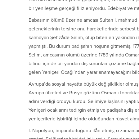
bir yenileşme gerçeği filizleniyordu. Edebiyat ve mû
Babasının ölümü üzerine amcası Sultan I. mahmud p
geleneklerinin tersine onu hareketlerinde serbest bı
kalmayan Şehzâde Selim, olup bitenleri yakından izl
yapmıştı. Bu durum padişahın hoşuna gitmemiş, 1775
Selim, amcasının ölümü üzerine 1789 yılında Osmanl
bilinci içinde bir yandan dış sorunları çözüme bağl
gelen Yeniçeri Ocağı’ndan yararlanamayacağını bil
Avrupa’da sosyal hayatta büyük değişiklikler olmuş,
Avrupa ülkeleri ve Rusya gözünü Osmanlı topraklar
adını verdiği orduyu kurdu. Selimiye kışlasını yaptı
Yeniçeri ocaklarını tedirgin etmiş ve padişaha dişle
yeniçerilerle işbirliği içinde olduğundan rüşvet almı
I. Napolyon, imparatorluğunu ilân etmiş, o zamanlar 