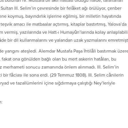
us bulunan IV. Mustafa bir akıl hastası olduğu halde, taraftarları
Sultan III. Selim’in çevresinde bir felâket ağı örülüyor, çenber
ne koymuş, bayındırlık işlerine eğilmiş, bir milletin hayatında
şvik amacı ile matbaalar açtırmış, kitaplar bastırtmış, Yalova’da
m vermiş, yazılarında ve Hatt-ı Humayûn’larında kolay anlaşılabili
sâde bir dil kullanmalarını ve yalandan uzak yazmalarını emretmişt
e yangını ateşledi. Alemdar Mustafa Paşa İhtilâli bastırmak üzer
, fakat ona gönülden bağlı olan bu mert askerin hatâları, bu
z merhameti sonucu zamanında önlem alınmadı. III. Selim’in
i bir fâciası ile sona erdi. (29 Temmuz 1808). III. Selim cânilerin
feryad ve tazallümlerini içine sığdırmaya çalıştığı Ney’leriyle
n: