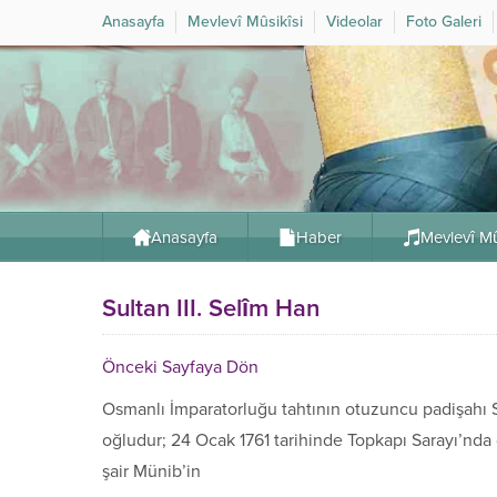
Anasayfa
Mevlevî Mûsikîsi
Videolar
Foto Galeri
Anasayfa
Haber
Mevlevî Mû
Sultan III. Selîm Han
Önceki Sayfaya Dön
Osmanlı İmparatorluğu tahtının otuzuncu padişahı Sul
oğludur; 24 Ocak 1761 tarihinde Topkapı Sarayı’nda
şair Münib’in