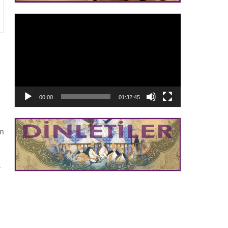
Video
oynatıcı
00:00
01:32:45
in
k