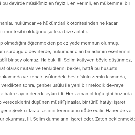
i bu devirde mûsikîmiz en feyizli, en verimli, en mükemmel bir
amanlar, hükümdar ve hükümdarlık otoritesinden ne kadar
ir müntesibi olduğunu şu fıkra bize anlatır:
an olup olmadığını öğrenmekten pek ziyade memnun olurmuş.
üm sürdüğü o devirlerde, hükümdar olan bir adamın eserlerinin
bîi bir şey olamaz. Halbuki III. Selim katiyyen böyle düşünmez,
raf olarak mütala ve tenkidlerini bekler, hattâ bu hususta
 makamında ve zencir usûlündeki beste’sinin zemin kısmında,
r verdikten sonra, çenber usûlü ile yeni bir melodik devreye
 hatırı sayılır derede aykırı idi. Her zaman olduğu gibi huzurda
ap vereceklerini düşünen mûsikîşinaslar, bir türlü hatâyı işaret
 gece Şevk-ü Tarab faslının terennümü irâde edilir. Hanende ve
ur okunmaz, III. Selim durmalarını işaret eder. Zaten beklenmekt